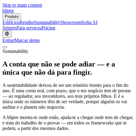
Skip to main content
blipee
Produto
Edifícios
Retalho
Sustainability
Showroom
Sofia AI
Setores
Para serviços
Pricing
Entrar
Marcar demo
Sustainability
A conta que não se pode adiar — e a
única que
não dá para fingir.
A sustentabilidade deixou de ser um relatório bonito para o fim do
ano. É uma conta real, com prazo, que o teu negócio tem de prestar
— ao regulador, aos investidores, aos teus próprios filhos. E é a
única onde os números têm de ser verdade, porque alguém os vai
auditar e o planeta não negoceia.
A blipee mostra-te onde estás, ajuda-te a chegar onde tens de chegar,
e trata do trabalho de o provar — em todos os frameworks que te
pedem, a partir dos mesmos dados.