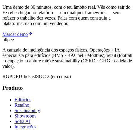
Uma demo de 30 minutos, com o teu âmbito real. Vês como sair do
Excel e chegar ao relatório — em qualquer framework — sem
refazer o trabalho dez vezes. Falas com quem construiu a
plataforma, não com um vendedor.
Marcar demo
blipee
A camada de inteligência dos espaços físicos. Operações + IA
especialista para edifícios (BMS · BACnet · Modbus), retail (footfall
· ocupação · capture rate) e sustainability (CSRD · GHG · cadeia de
valor).
RGPD
EU-hosted
SOC 2 (em curso)
Produto
Edifícios
Retalho
Sustainability
Showroom
Sofia AI
Integrações