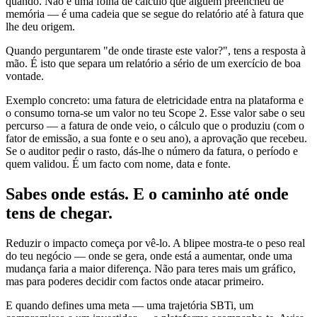
quando. Não é uma folha de cálculo que alguém preencheu de
memória — é uma cadeia que se segue do relatório até à fatura que
lhe deu origem.
Quando perguntarem "de onde tiraste este valor?", tens a resposta à
mão. É isto que separa um relatório a sério de um exercício de boa
vontade.
Exemplo concreto: uma fatura de eletricidade entra na plataforma e
o consumo torna-se um valor no teu Scope 2. Esse valor sabe o seu
percurso — a fatura de onde veio, o cálculo que o produziu (com o
fator de emissão, a sua fonte e o seu ano), a aprovação que recebeu.
Se o auditor pedir o rasto, dás-lhe o número da fatura, o período e
quem validou. É um facto com nome, data e fonte.
Sabes onde estás.
E o caminho até onde
tens de chegar.
Reduzir o impacto começa por vê-lo. A blipee mostra-te o peso real
do teu negócio — onde se gera, onde está a aumentar, onde uma
mudança faria a maior diferença. Não para teres mais um gráfico,
mas para poderes decidir com factos onde atacar primeiro.
E quando defines uma meta — uma trajetória SBTi, um