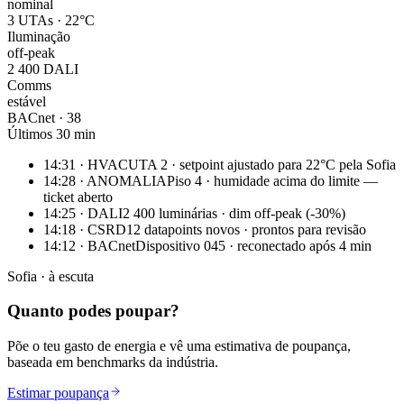
nominal
3 UTAs · 22°C
Iluminação
off-peak
2 400 DALI
Comms
estável
BACnet · 38
Últimos 30 min
14:31 · HVAC
UTA 2 · setpoint ajustado para 22°C pela Sofia
14:28 · ANOMALIA
Piso 4 · humidade acima do limite —
ticket aberto
14:25 · DALI
2 400 luminárias · dim off-peak (-30%)
14:18 · CSRD
12 datapoints novos · prontos para revisão
14:12 · BACnet
Dispositivo 045 · reconectado após 4 min
Sofia · à escuta
Quanto podes poupar?
Põe o teu gasto de energia e vê uma estimativa de poupança,
baseada em benchmarks da indústria.
Estimar poupança