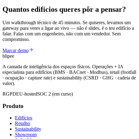
Quantos edifícios queres
pôr a pensar?
Um walkthrough técnico de 45 minutos. Se quiseres, levamos um
gateway para veres a ligar ao vivo — não é slides, é o teu edifício a
falar. Falas com um engenheiro, não com um vendedor. Sem
compromisso.
Marcar demo
blipee
A camada de inteligência dos espaços físicos. Operações + IA
especialista para edifícios (BMS · BACnet · Modbus), retail (footfall
· ocupação · capture rate) e sustainability (CSRD · GHG · cadeia de
valor).
RGPD
EU-hosted
SOC 2 (em curso)
Produto
Edifícios
Retalho
Sustainability
Showroom