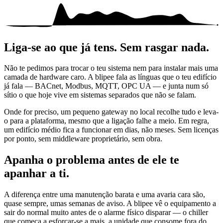
Liga-se ao que já tens.
Sem rasgar nada.
Não te pedimos para trocar o teu sistema nem para instalar mais uma
camada de hardware caro. A blipee fala as línguas que o teu edifício
já fala — BACnet, Modbus, MQTT, OPC UA — e junta num só
sítio o que hoje vive em sistemas separados que não se falam.
Onde for preciso, um pequeno gateway no local recolhe tudo e leva-
o para a plataforma, mesmo que a ligação falhe a meio. Em regra,
um edifício médio fica a funcionar em dias, não meses. Sem licenças
por ponto, sem middleware proprietário, sem obra.
Apanha o problema
antes de ele te
apanhar a ti.
A diferença entre uma manutenção barata e uma avaria cara são,
quase sempre, umas semanas de aviso. A blipee vê o equipamento a
sair do normal muito antes de o alarme físico disparar — o chiller
que começa a esforçar-se a mais, a unidade que consome fora do