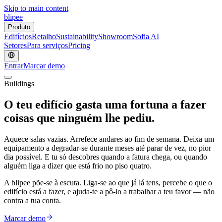
Skip to main content
blipee
Produto
Edifícios
Retalho
Sustainability
Showroom
Sofia AI
Setores
Para serviços
Pricing
Entrar
Marcar demo
Buildings
O teu edifício gasta uma fortuna a fazer
coisas
que ninguém lhe pediu.
Aquece salas vazias. Arrefece andares ao fim de semana. Deixa um
equipamento a degradar-se durante meses até parar de vez, no pior
dia possível. E tu só descobres quando a fatura chega, ou quando
alguém liga a dizer que está frio no piso quatro.
A blipee põe-se à escuta. Liga-se ao que já lá tens, percebe o que o
edifício está a fazer, e ajuda-te a pô-lo a trabalhar a teu favor — não
contra a tua conta.
Marcar demo